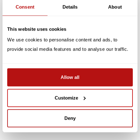
Gerelateerde producten
Consent
Details
About
SALE -10%
This website uses cookies
We use cookies to personalise content and ads, to
provide social media features and to analyse our traffic.
Allow all
Cats Galore - A
Katten in Kunstwerken
Compendium of Cultured
Cats
Customize
€15,50
€20,65
€22,95
Deny