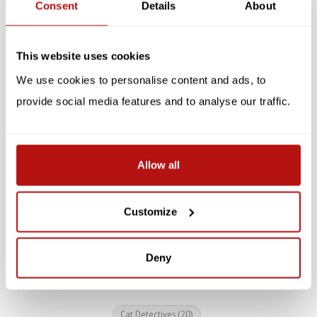
Consent
Details
About
SALE -10%
SALE -10%
This website uses cookies
We use cookies to personalise content and ads, to
provide social media features and to analyse our traffic.
Allow all
Careless Whiskers - A
Cat Me If You Can - A Cat
Cat in the Stacks Mystery
in the Stacks Mystery
Customize
€10,75
€10,75
€11,95
€11,95
Deny
Cat Detectives
(20)