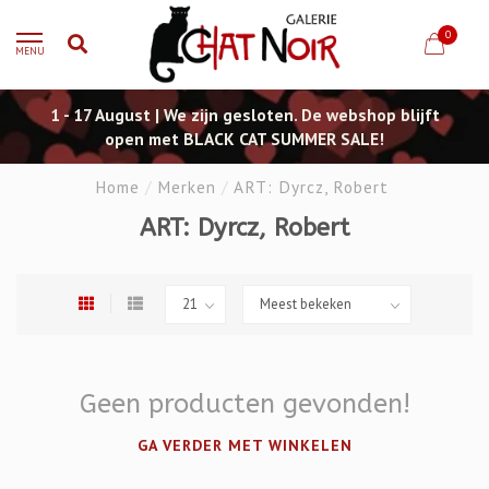
0
MENU
1 - 17 August | We zijn gesloten. De webshop blijft
open met BLACK CAT SUMMER SALE!
Home
/
Merken
/
ART: Dyrcz, Robert
ART: Dyrcz, Robert
Geen producten gevonden!
GA VERDER MET WINKELEN