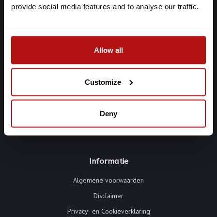
provide social media features and to analyse our traffic.
Galerie Chat Noir
De Clercqstraat 65
Allow all
1053 AD Amsterdam
Chat: +316-2927 40 58
Customize
info@galeriechatnoir.nl
Deny
Informatie
Algemene voorwaarden
Disclaimer
Privacy- en Cookieverklaring