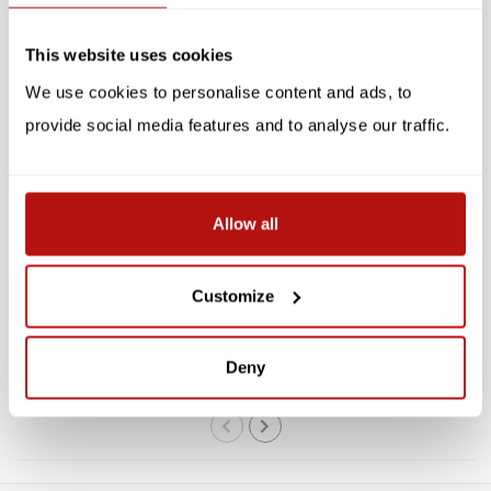
This website uses cookies
SALE -10%
We use cookies to personalise content and ads, to
provide social media features and to analyse our traffic.
Allow all
KIKKERLAND
Koelkast Magneetjes -
Magnetische
Customize
Katten, 6 st
Boekenleggers - Katten,
4 st
€9,85
€8,95
€10,95
Deny