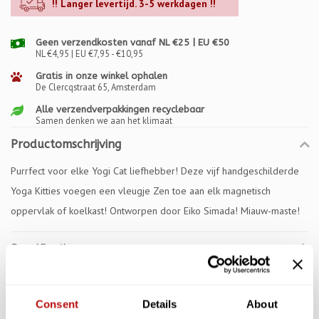
!! Langer levertijd. 3-5 werkdagen !!
Geen verzendkosten vanaf NL €25 | EU €50
NL €4,95 | EU €7,95 - €10,95
Gratis in onze winkel ophalen
De Clercqstraat 65, Amsterdam
Alle verzendverpakkingen recyclebaar
Samen denken we aan het klimaat
Productomschrijving
Purrfect voor elke Yogi Cat liefhebber! Deze vijf handgeschilderde
Yoga Kitties voegen een vleugje Zen toe aan elk magnetisch
oppervlak of koelkast! Ontworpen door Eiko Simada! Miauw-maste!
Specificaties
Reviews
Consent
Details
About
Gerelateerde producten