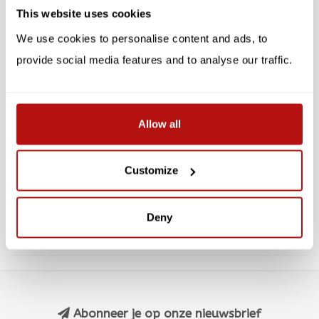
This website uses cookies
We use cookies to personalise content and ads, to
provide social media features and to analyse our traffic.
PUCKATOR
PUCKATOR
Allow all
Simon's Cat -
Simon's Cat -
Portemonnee, Meow
Portemonnee, I Woke Up
Like This
Customize
€5,35
€5,35
€5,95
€5,95
Deny
Abonneer je op onze nieuwsbrief