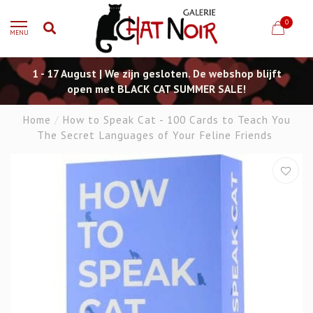
0
MENU
1 - 17 August | We zijn gesloten. De webshop blijft
open met BLACK CAT SUMMER SALE!
Home
/
How to Speak Cat - 100 Cards to Teach You
The Secret Languages of Your Feline Friends