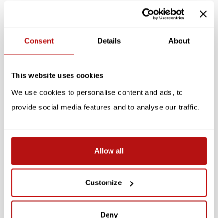
Specificaties
Consent
Details
About
Reviews
Gerelateerde producten
This website uses cookies
We use cookies to personalise content and ads, to
SALE -10%
SALE -10%
provide social media features and to analyse our traffic.
Allow all
BALVI
PUCKATOR
Customize
Flesopener Zwarte Kat
Feline Fine - Zout &
Peper Set
Deny