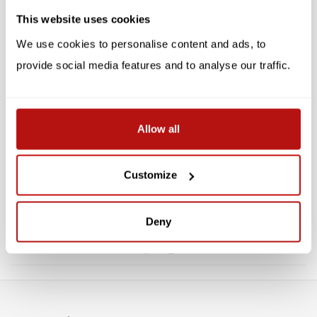
SALE -10%
SALE -10%
This website uses cookies
We use cookies to personalise content and ads, to
provide social media features and to analyse our traffic.
Allow all
PUCKATOR
PUCKATOR
Kim Haskins - Kerst Kat,
Simon's Cat - Meowy
Geschenktas Groot
Christmas! Geschenktas
Customize
Groot
€2,65
€2,92
€2,95
€3,25
Deny