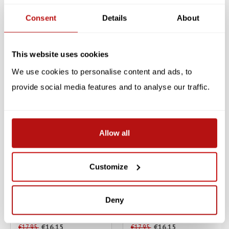
Specificaties
Consent
Details
About
Reviews
This website uses cookies
Gerelateerde producten
We use cookies to personalise content and ads, to
SALE -10%
SALE -10%
provide social media features and to analyse our traffic.
Allow all
Customize
PARASTONE
PARASTONE
Quinta Kat - Rood,
Questa Kat - Wit, Beeldje
Beeldje 11 cm
9 cm
Deny
€16,15
€16,15
€17,95
€17,95