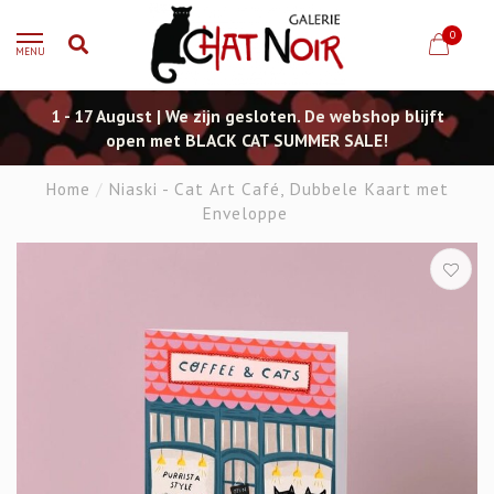
0
MENU
1 - 17 August | We zijn gesloten. De webshop blijft
open met BLACK CAT SUMMER SALE!
Home
/
Niaski - Cat Art Café, Dubbele Kaart met
Enveloppe