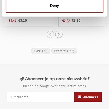
Deny
Dubbele Kaart met
Catsby, Dubbele Kaart
Enveloppe
met Enveloppe
€3,10
€3,10
€3,45
€3,45
Niaski
(26)
Postcards
(138)
Abonneer je op onze nieuwsbrief
Blijf op de hoogte over onze laatste acties
Abonneer