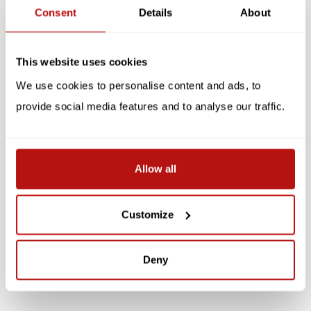
Gerelateerde producten
Consent
Details
About
SALE -10%
SALE -10%
This website uses cookies
We use cookies to personalise content and ads, to
provide social media features and to analyse our traffic.
Allow all
I Meow You - Dubbele
Daniel Mackie - Cat
Kaart met Enveloppe
Licking it's Paw, Dubbele
Kaart met Enveloppe
Customize
€3,10
€3,10
€3,45
€3,45
Deny