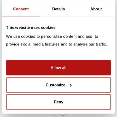
Consent
Details
About
Gerelateerde producten
SALE -10%
SALE -10%
This website uses cookies
We use cookies to personalise content and ads, to
provide social media features and to analyse our traffic.
Allow all
KATJA RUB
Katja Rub - Kerst Kat
Katten Advent Kalender -
Cadeau, Ansichtkaart
Dubbele Kaart met
Customize
10,5 x 14,8 cm
Enveloppe
€2,20
€4,45
€2,45
€4,95
Deny