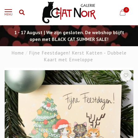
0
MENU
1 - 17 August | We zijn gesloten. De webshop blijft
open met BLACK CAT SUMMER SALE!
Home
/
Fijne Feestdagen! Kerst Katten - Dubbele
Kaart met Enveloppe