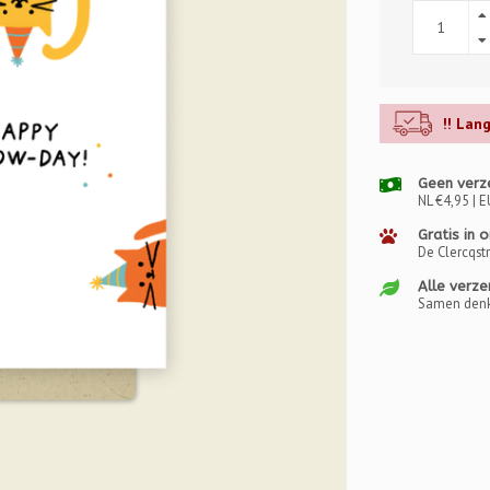
!! Lan
Geen verz
NL €4,95 | E
Gratis in 
De Clercqst
Alle verze
Samen denk