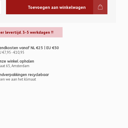
Toevoegen aan winkelwagen
ger levertijd. 3-5 werkdagen !!
endkosten vanaf NL €25 | EU €50
U €7,95 - €10,95
onze winkel ophalen
raat 65, Amsterdam
ndverpakkingen recyclebaar
en we aan het klimaat