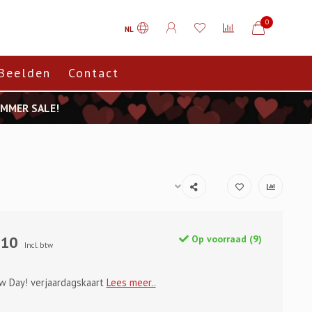
0
NL
Beelden
Contact
SUMMER SALE!
,10
Op voorraad (9)
Incl. btw
 Day! verjaardagskaart
Lees meer..