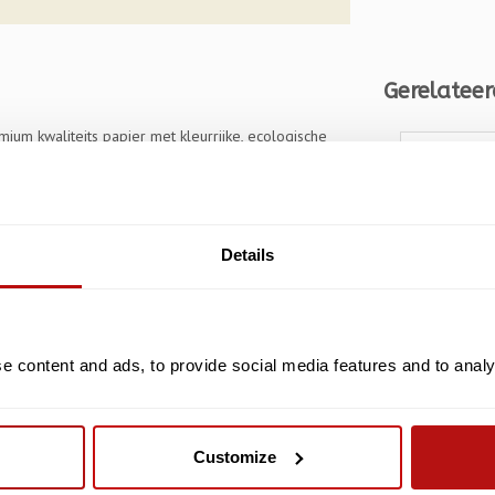
Gerelateer
ium kwaliteits papier met kleurrijke, ecologische
Details
00
 content and ads, to provide social media features and to analys
I Meow Y
rt
Kaart me
Customize