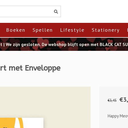
Boeken
Spellen
Lifestyle
Stationery
st | We zijn gesloten. De webshop blijft open met BLACK CAT 
rt met Enveloppe
€3
€3,45
Happy Meow