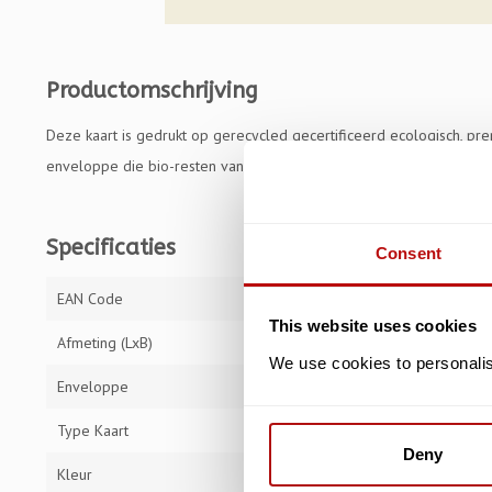
Productomschrijving
Deze kaart is gedrukt op gerecycled gecertificeerd ecologisch, prem
enveloppe die bio-resten van maïs, noten en fruit bevat.
Specificaties
Consent
EAN Code
59042049003
This website uses cookies
Afmeting (LxB)
17 x 12 cm
We use cookies to personalise
Enveloppe
Type Kaart
Gevouwen Kaa
Deny
Kleur
Multi