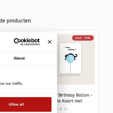
de producten
SALE -10%
SALE -10%
About
e our traffic.
ou - Dubbele
Happy Birthday Ballon -
Ha
t Enveloppe
Dubbele Kaart met
Du
Allow all
Enveloppe
En