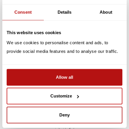
Reviews
Consent
Details
About
Gerelateerde producten
SALE -10%
SALE -10%
This website uses cookies
We use cookies to personalise content and ads, to
provide social media features and to analyse our traffic.
Allow all
KATJA RUB
KATJA RUB
Katja Rub - Kat met Vaas,
Katja Rub - Kat Blauw, A4
A4 Poster
Poster
Customize
€8,95
€8,95
€9,95
€9,95
Deny