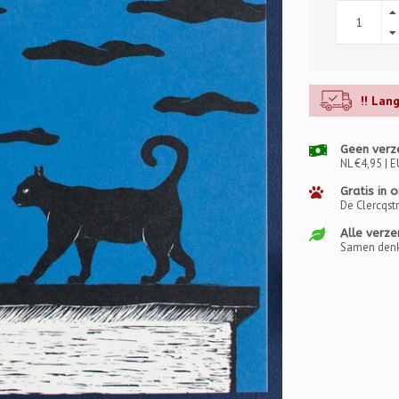
!! Lan
Geen verz
NL €4,95 | E
Gratis in 
De Clercqst
Alle verze
Samen denk