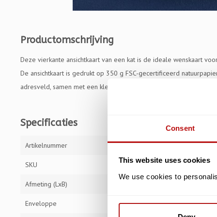
Productomschrijving
Deze vierkante ansichtkaart van een kat is de ideale wenskaart voor
De ansichtkaart is gedrukt op 350 g FSC-gecertificeerd natuurpapier
adresveld, samen met een kleine illustratie waar de postzegel mo
Specificaties
Consent
Artikelnummer
PKQ022
This website uses cookies
SKU
PKQ022
We use cookies to personalise
Afmeting (LxB)
14,8 x 14,8 cm
Enveloppe
Deny