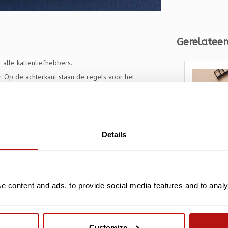
Gerelateer
 alle kattenliefhebbers.
. Op de achterkant staan ​​de regels voor het
et komen.
Details
KATJA RUB
 content and ads, to provide social media features and to analys
Katja Ru
Deken, A
x 14,8 c
Customize