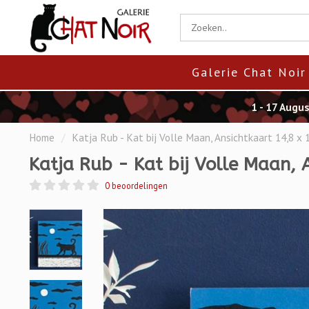
Galerie Chat Noir
1 - 17 Augu
Home
/
Katja Rub - Kat bij Volle Maan, Ansichtkaart 14,8 x 
Katja Rub - Kat bij Volle Maan, 
0 beoordelingen