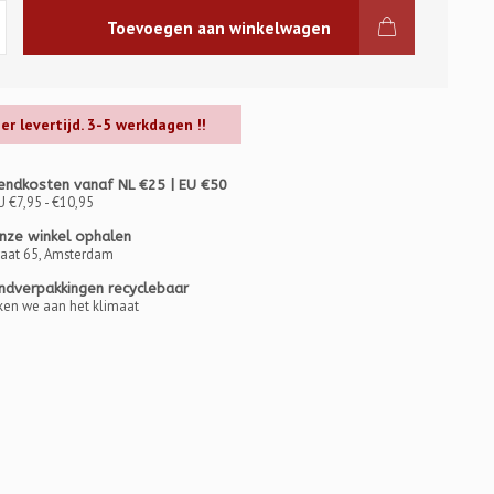
Toevoegen aan winkelwagen
ger levertijd. 3-5 werkdagen !!
endkosten vanaf NL €25 | EU €50
U €7,95 - €10,95
onze winkel ophalen
raat 65, Amsterdam
ndverpakkingen recyclebaar
en we aan het klimaat