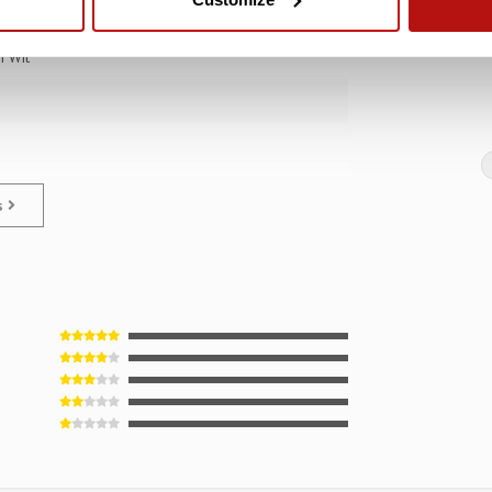
€2,
€2,95
n Wit
es