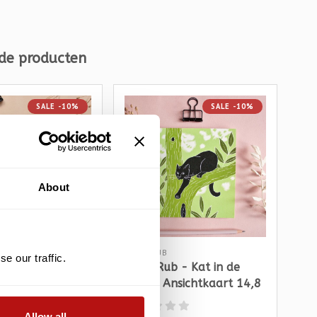
de producten
SALE -10%
SALE -10%
About
KATJA RUB
KAT
e our traffic.
b - Kat op
Katja Rub - Kat in de
Kat
nsichtkaart 14,8
Boom, Ansichtkaart 14,8
Dui
m
x 14,8 cm
14,
Allow all