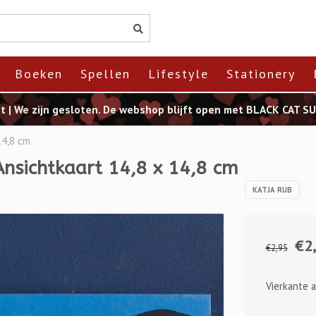
Boeken
Spellen
Lifestyle
Stationery
st | We zijn gesloten. De webshop blijft open met BLACK CAT 
14,8 cm
Ansichtkaart 14,8 x 14,8 cm
KATJA RUB
€2
€2,95
Vierkante a