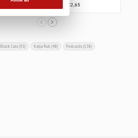
65
€2,65
€2,95
€2,
Black Cats
(92)
Katja Rub
(48)
Postcards
(138)