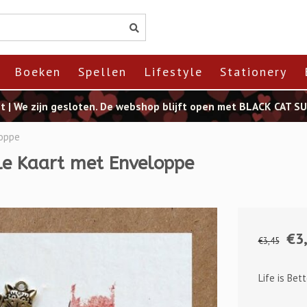
Boeken
Spellen
Lifestyle
Stationery
st | We zijn gesloten. De webshop blijft open met BLACK CAT 
loppe
ele Kaart met Enveloppe
€3
€3,45
Life is Bet