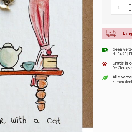
!! Lan
Geen verz
NL €4,95 | E
Gratis in 
De Clercqst
Alle verze
Samen denk