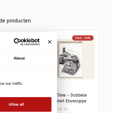
de producten
SALE -10%
SALE -10%
About
e our traffic.
ou - Dubbele
Relax Time - Dubbele
Th
t Enveloppe
Kaart met Enveloppe
Ka
Allow all