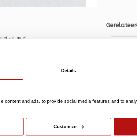
Gerelateer
 met zich mee!
Details
01
 content and ads, to provide social media features and to analys
I Meow Y
rt
Kaart me
Customize