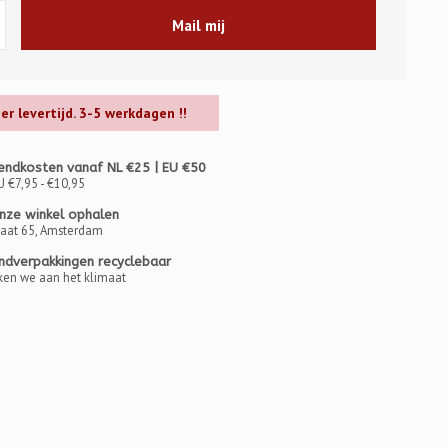
Mail mij
ger levertijd. 3-5 werkdagen !!
endkosten vanaf NL €25 | EU €50
U €7,95 - €10,95
onze winkel ophalen
raat 65, Amsterdam
ndverpakkingen recyclebaar
en we aan het klimaat