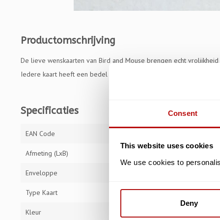
Productomschrijving
De lieve wenskaarten van Bird and Mouse brengen echt vrolijkheid
Iedere kaart heeft een bedel of item.
Specificaties
Consent
EAN Code
87193260076
This website uses cookies
Afmeting (LxB)
13 x 13 cm
We use cookies to personalise
Enveloppe
Type Kaart
Gevouwen Kaa
Deny
Kleur
Multi