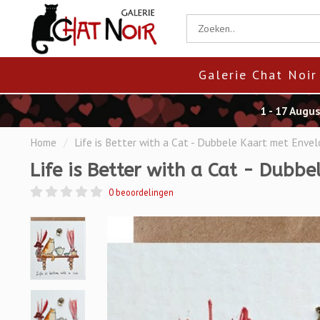
Galerie Chat Noir
1 - 17 Augu
Home
/
Life is Better with a Cat - Dubbele Kaart met Enve
Life is Better with a Cat - Dubb
0 beoordelingen