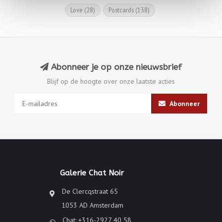
Love
(28)
Postcards
(138)
Abonneer je op onze nieuwsbrief
Blijf op de hoogte over onze laatste acties
Abonneer
Galerie Chat Noir
De Clercqstraat 65
1053 AD Amsterdam
Chat: +316-2927 40 58