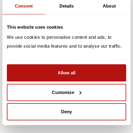
Gerelateerde producten
Consent
Details
About
SALE -10%
SALE -10%
This website uses cookies
We use cookies to personalise content and ads, to
provide social media features and to analyse our traffic.
Allow all
I Meow You - Dubbele
Cat Post, I Meow You -
Kaart met Enveloppe
Dubbele Kaart met
Enveloppe
Customize
€3,10
€3,10
€3,45
€3,45
Deny