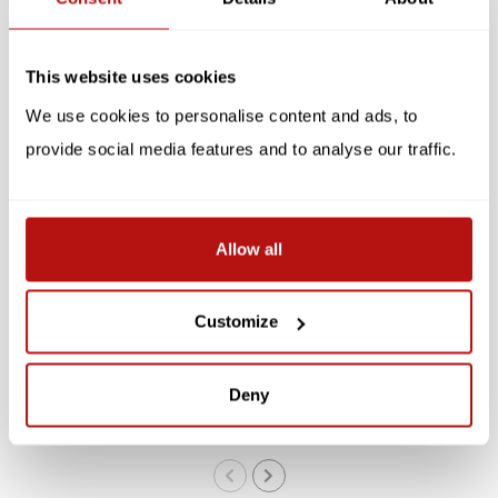
Gerelateerde producten
This website uses cookies
SALE -10%
SALE -10%
We use cookies to personalise content and ads, to
provide social media features and to analyse our traffic.
Allow all
GIFT REPUBLIC
Cat-astrophe - Stapel
Filou - De Kat in de Zak
Customize
Spel
€12,55
€13,95
Deny
€12,55
€13,95