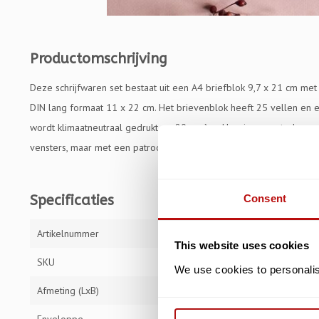
Productomschrijving
Deze schrijfwaren set bestaat uit een A4 briefblok 9,7 x 21 cm met
DIN lang formaat 11 x 22 cm. Het brievenblok heeft 25 vellen en ee
wordt klimaatneutraal gedrukt op 80g crèmekleurig ongestreken p
vensters, maar met een patroon aan de binnenkant.
Specificaties
Consent
Artikelnummer
BRI006
This website uses cookies
SKU
BRI006
We use cookies to personalise
Afmeting (LxB)
Briefblok 21 x