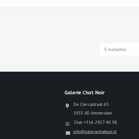
Galerie Chat Noir
De Clercqstraat 65
1053 AD Amsterdam
Chat: +316-2927 40 58
info@galeriechatnoir.nl