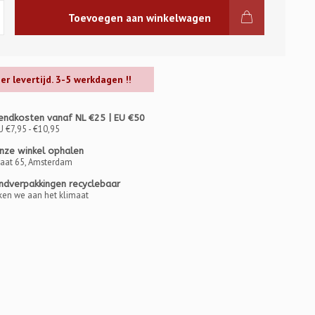
Toevoegen aan winkelwagen
ger levertijd. 3-5 werkdagen !!
endkosten vanaf NL €25 | EU €50
U €7,95 - €10,95
onze winkel ophalen
raat 65, Amsterdam
ndverpakkingen recyclebaar
en we aan het klimaat