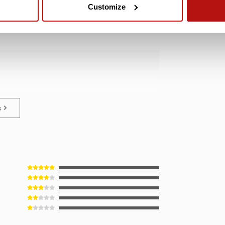
Customize
€12,95
ladzijdes
es