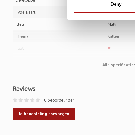
Enveloppe
Deny
Type Kaart
Briefblok 25 b
Kleur
Multi
Thema
Katten
Taal
Alle specificati
Reviews
0 beoordelingen
Je beoordeling toevoegen