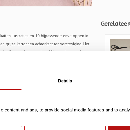
Gerelateer
 kattenillustraties en 10 bijpassende enveloppen in
n grijze kartonnen achterkant ter versteviging. Het
apier. De enveloppen zijn zelfklevend en zonder
Details
KATJA RUB
Katja Rub
 content and ads, to provide social media features and to analys
Set, Kat
 9,7 cm Enveloppen 11 x 22 cm