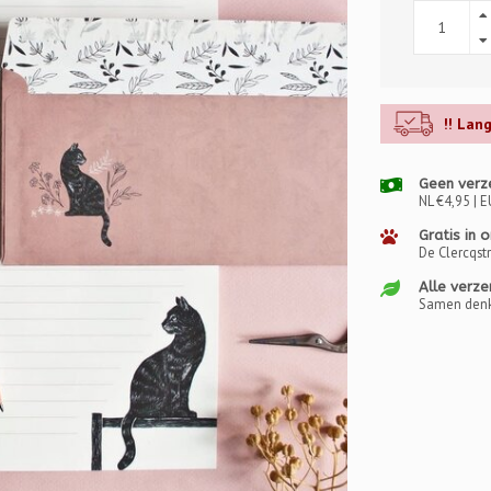
!! Lan
Geen verz
NL €4,95 | E
Gratis in 
De Clercqst
Alle verze
Samen denk