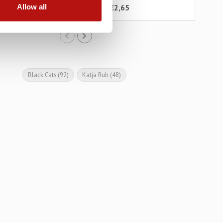
Allow all
€2,65
€2,95
€2,
Black Cats
(92)
Katja Rub
(48)