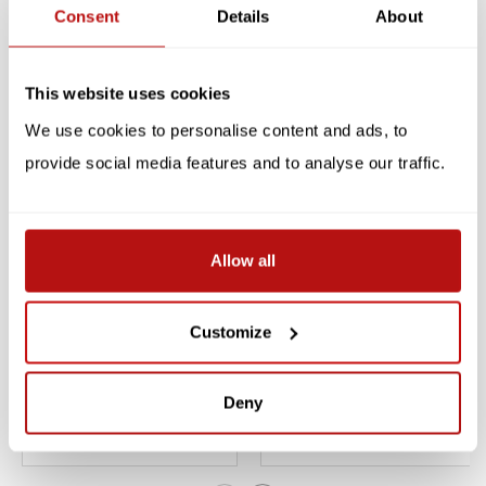
Consent
Details
About
Reviews
Gerelateerde producten
This website uses cookies
We use cookies to personalise content and ads, to
provide social media features and to analyse our traffic.
Allow all
KATJA RUB
KATJA RUB
Customize
Katja Rub - Kat op Muur,
Katja Rub - Kat en Plant,
Kladblok
Kladblok
Deny
€4,95
€4,95