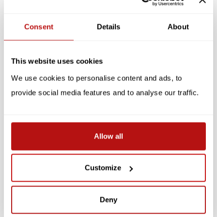
katten houdt. Batterijen zijn geïncludeerd.
Consent
Details
About
Specificaties
Reviews
This website uses cookies
We use cookies to personalise content and ads, to
Gerelateerde producten
provide social media features and to analyse our traffic.
SALE -10%
SALE -10%
Allow all
Customize
KIKKERLAND
KIKKERLAND
Deny
Sleutelhanger - Led Kat
Pen - Led Kat