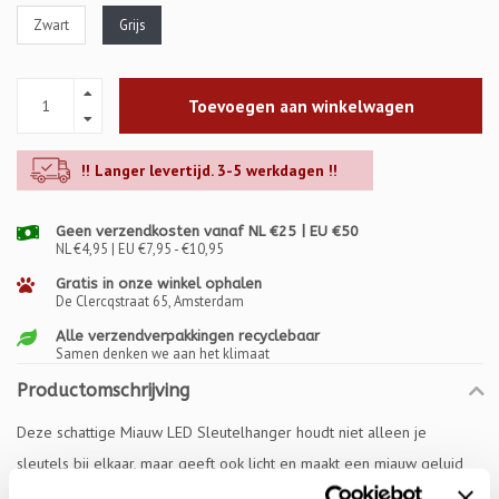
Zwart
Grijs
Toevoegen aan winkelwagen
!! Langer levertijd. 3-5 werkdagen !!
Geen verzendkosten vanaf NL €25 | EU €50
NL €4,95 | EU €7,95 - €10,95
Gratis in onze winkel ophalen
De Clercqstraat 65, Amsterdam
Alle verzendverpakkingen recyclebaar
Samen denken we aan het klimaat
Productomschrijving
Deze schattige Miauw LED Sleutelhanger houdt niet alleen je
sleutels bij elkaar, maar geeft ook licht en maakt een miauw geluid
als het knopje wordt ingedrukt. Super leuk voor iedereen die van