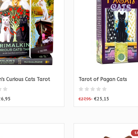
n's Curious Cats Tarot
Tarot of Pagan Cats
26,95
€25,15
€27,95
S