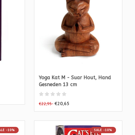
Yoga Kat M - Suar Hout, Hand
Gesneden 13 cm
€20,65
€22,95
ALE -10%
SALE -10%