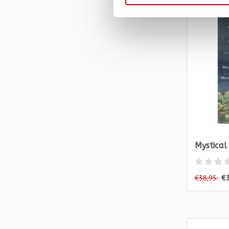
Mystical
€
€38,95