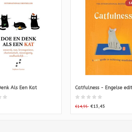
S
enk Als Een Kat
Catfulness - Engelse edit
€13,45
€14,95