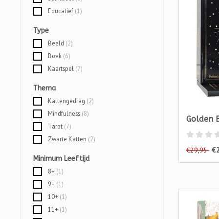
Educatief
(1)
Type
Beeld
(2)
Boek
(6)
Kaartspel
(7)
Thema
Kattengedrag
(2)
Mindfulness
(8)
Golden B
Tarot
(7)
Zwarte Katten
(2)
€
€29,95
Minimum Leeftijd
8+
(1)
9+
(1)
10+
(1)
11+
(1)