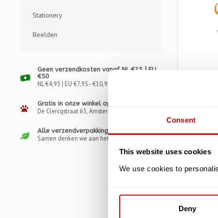
Stationery
Beelden
Geen verzendkosten vanaf NL €25 | EU
€50
NL €4,95 | EU €7,95 - €10,95
Gratis in onze winkel ophalen
De Clercqstraat 65, Amsterdam
Consent
Alle verzendverpakkingen recyclebaar
Catfulne
Samen denken we aan het klimaat
This website uses cookies
€15,99
We use cookies to personalise
Deny