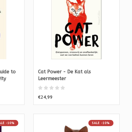
uide to
Cat Power - De Kat als
ity
Leermeester
€24,99
ALE -10%
SALE -10%