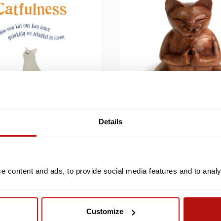
Details
ss - Nederlandse editie
Yoga Kat L - Suar Hout,
Gesneden 16,5 cm
 content and ads, to provide social media features and to analys
€24,25
€26,95
Customize
SALE -10%
S