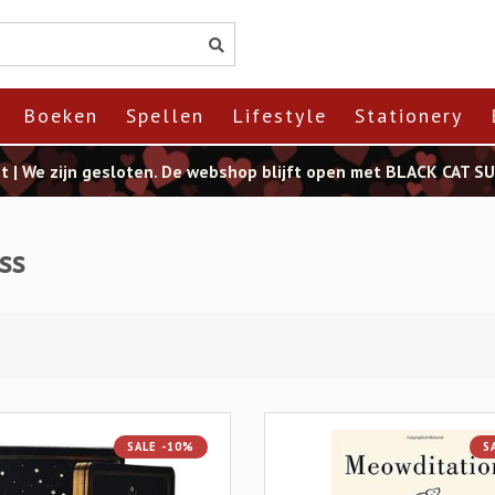
Boeken
Spellen
Lifestyle
Stationery
st | We zijn gesloten. De webshop blijft open met BLACK CAT 
ss
SALE -10%
S