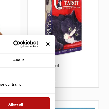
About
 Hand
Cat's Eye Tarot
€25,15
€27,95
e our traffic.
Allow all
ALE -10%