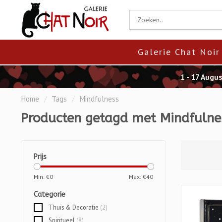
Galerie Chat Noir
1 - 17 Augu
Home
/
Tags
/
Mindfulness
Producten getagd met Mindfulne
Prijs
Min: €
0
Max: €
40
Categorie
Thuis & Decoratie
(2)
Spiritueel
(8)