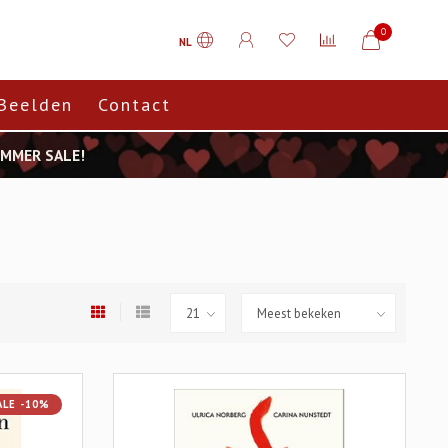
0
NL
Beelden
Contact
SUMMER SALE!
ALE -10%