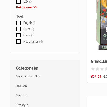
12+
(3)
Bekijk meer >>
Taal
Engels
(9)
Duits
(3)
Frans
(3)
Nederlands
(4)
Grimalki
Categorieën
€
Galerie Chat Noir
€29,95
Boeken
Spellen
Lifestyle