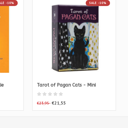
ALE -10%
SALE -10%
ie
Tarot of Pagan Cats - Mini
€21,55
€23,95