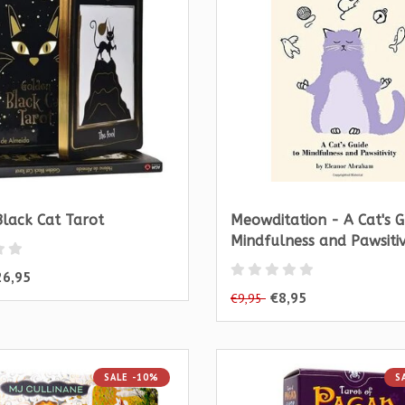
lack Cat Tarot
Meowditation - A Cat's G
Mindfulness and Pawsitiv
26,95
€8,95
€9,95
SALE -10%
S