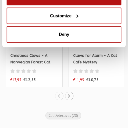
SALE -10%
SALE -10%
Customize
Deny
Christmas Claws - A
Claws for Alarm - A Cat
Norwegian Forest Cat
Cafe Mystery
Cafe Cozy Mystery
€12,55
€10,75
€13,95
€11,95
Cat Detectives
(20)