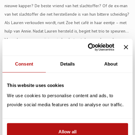
nieuwe kapper? De beste vriend van het slachtoffer? Of de ex-man
van het slachtoffer die net herstellende is van hun bittere scheiding?
Als Lauren verkouden wordt, runt Zoe het café in haar eentje – met
hulp van Annie. Nadat Lauren hersteld is, begint het trio te speuren...
Maar als ze een aanwijzing vinden, betrapt de moordenaar hen op
heterdaad! Is het te laat voor Lauren, Zoe en Annie? Of kan Annie
hen een manier laten zien om op tijd te ontsnappen? Dit is een
Consent
Details
About
humoristisch, kattengezellig mysterie met vrouwelijke
amateurspeurneuzen, cupcakepraat - en Annie, de Noorse Boskat!
This website uses cookies
Specificaties
We use cookies to personalise content and ads, to
Reviews
provide social media features and to analyse our traffic.
Gerelateerde producten
Allow all