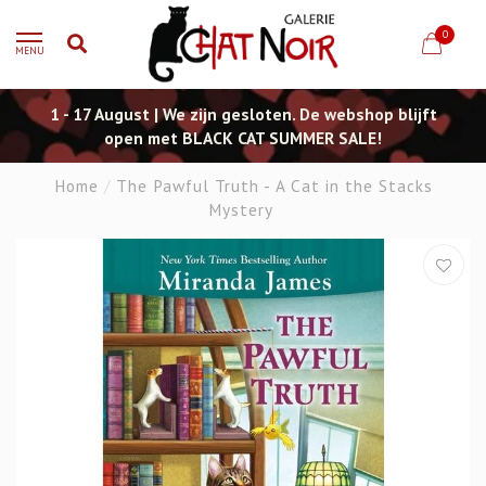
0
MENU
1 - 17 August | We zijn gesloten. De webshop blijft
open met BLACK CAT SUMMER SALE!
Home
/
The Pawful Truth - A Cat in the Stacks
Mystery