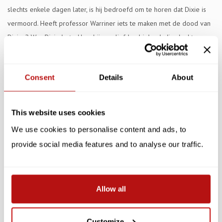
slechts enkele dagen later, is hij bedroefd om te horen dat Dixie is
vermoord. Heeft professor Warriner iets te maken met de dood van
Dixies? Was Dixie betrokken bij een liefdesdriehoek die slecht was
geworden? Was het een crime passionnel of is er een ander, meer
sinister motief?
Consent
Details
About
Specificaties
This website uses cookies
Reviews
We use cookies to personalise content and ads, to
Gerelateerde producten
provide social media features and to analyse our traffic.
SALE -10%
SALE -10%
Allow all
Customize