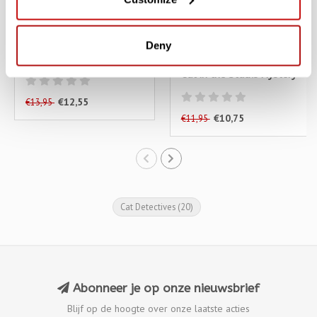
Deny
A Whisker in The Dark
Careless Whiskers - A
Cat in the Stacks Mystery
€12,55
€13,95
€10,75
€11,95
Cat Detectives
(20)
Abonneer je op onze nieuwsbrief
Blijf op de hoogte over onze laatste acties