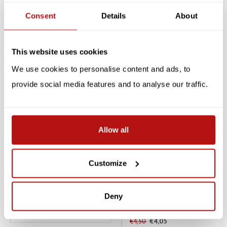
Specificaties
Consent
Details
About
Reviews
Gerelateerde producten
This website uses cookies
We use cookies to personalise content and ads, to
SALE -10%
SALE -10%
provide social media features and to analyse our traffic.
Allow all
Customize
KIKKERLAND
PUCKATOR
Sleutelhanger - Led Kat
Sleutelhanger Miauw met
Lichtje & Geluid
Deny
€5,85
€6,50
€4,05
€4,50