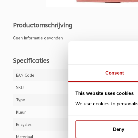
Productomschrijving
Geen informatie gevonden
Specificaties
Consent
EAN Code
50550717770
SKU
GBAG88B
This website uses cookies
Type
Kim Haskins - 
We use cookies to personalise
Kleur
Rood, Groen, Z
Recycled
Deny
Materiaal
Karton 200g m