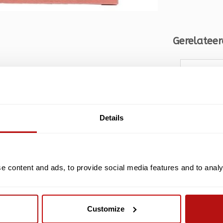
Gerelateer
Details
28
Kat in Varen, Geschenktas Medium
 content and ads, to provide social media features and to analys
PUCKATOR
wart en Wit
Kim Haski
Varen, G
Customize
et Koord Handvaten