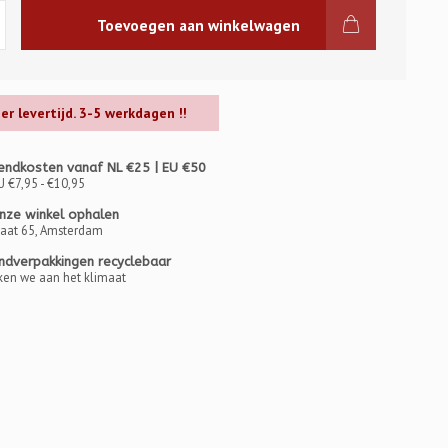
Toevoegen aan winkelwagen
ger levertijd. 3-5 werkdagen !!
endkosten vanaf NL €25 | EU €50
U €7,95 - €10,95
onze winkel ophalen
raat 65, Amsterdam
ndverpakkingen recyclebaar
en we aan het klimaat