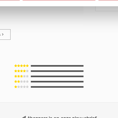
€1,
€1,45
es