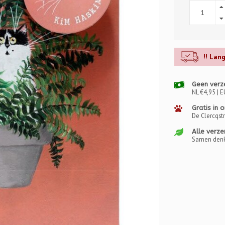
!! Lan
Geen verz
NL €4,95 | E
Gratis in 
De Clercqst
Alle verze
Samen denk