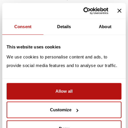
heeft illustrator en ontwerper Nia Gould ('Niaski') een grappig
printassortiment gecreëerd dat het leven en de tijden van artistieke
katachtigen viert. Gedrukt op A4 getextureerd Accent Calisto papier.
Consent
Details
About
Specificaties
This website uses cookies
Reviews
We use cookies to personalise content and ads, to
Gerelateerde producten
provide social media features and to analyse our traffic.
SALE -10%
SALE -10%
Allow all
Customize